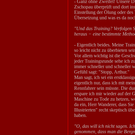
- Ganz ohne Zweifel! Unsere
Zschopau überprüft und dort inst
Einstellung der Ölung oder des
Übersetzung und was es da noch 
"Und das Training? Verfolgen S
heraus − eine bestimmte Methode
- Eigentlich beides. Meine Tra
so leicht nicht zu überbieten se
Vor allem wichtig ist die Geschw
jeder Trainingsrunde sehe ich 
immer schneller und schneller w
Gefühl sagt: "Stopp, Arthur."
Man sagt, ich sei ein erstklass
eigentlich nur, dass ich mit mei
Rennfahrer sein müsste. Die du
erspare ich mir wieder auf der G
Maschine zu Tode zu hetzen, wen
da ein, Herr Wanderer, dass Sie
Illustrierten" recht skeptisch ü
haben.
"O, das will ich nicht sagen. I
genommen, dass man die Bergre