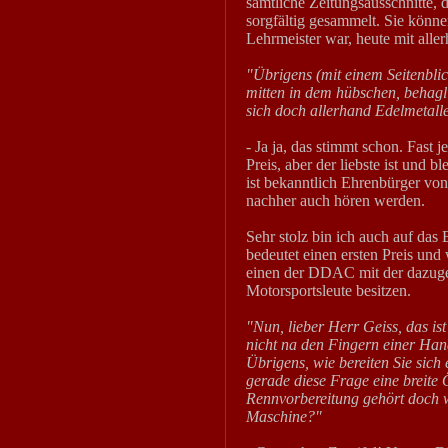
sämtliche Zeitungsausschnitte,
sorgfältig gesammelt. Sie könne
Lehrmeister war, heute mit aller
"Übrigens (mit einem Seitenblick
mitten in dem hübschen, behag
sich doch allerhand Edelmetall
- Ja ja, das stimmt schon. Fast 
Preis, aber der liebste ist und
ist bekanntlich Ehrenbürger vo
nachher auch hören werden.
Sehr stolz bin ich auch auf da
bedeutet einen ersten Preis und
einen der DDAC mit der dazugeh
Motorsportsleute besitzen.
"Nun, lieber Herr Geiss, das ist
nicht na den Fingern einer Han
Übrigens, wie bereiten Sie sich 
gerade diese Frage eine breite Ö
Rennvorbereitung gehört doch wo
Maschine?"