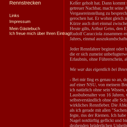
Rennstrecken
Keller geholt hat. Dann kommt
getreuer Nachbar, macht seine 
Vergasereinstellung zu besprec
Links
gerochen hat. Er wohnt gleich n
Impressum
Kürze auch dort einmal zwische
Mein Gästebuch
Heute gilts, Arthur Geiss, den 
Ich freue mich über Ihren Eintrag
Rudolf Caracciola zusammen erf
Jahres, einmal auszukundschaft
Jeder Rennfahrer beginnt oder 
die er sich zumeist unbefugter
Erlaubnis, ohne Führerschein, a
Wie war das eigentlich bei Ihne
- Bei mir fing es genau so an, d
auf einer NSU, von meinem Brud
ich natürlich ohne sein Wissen
Lausbubenalter von 16 Jahren, 
selbstverständlich ohne alle Sch
wirkliches Rennfieber. Die Abk
als ich gerade mit allen "Sache
fegte, riss der Riemen. Ich hab
Nagel notdürftig geflickt und b
drohenden brüderlichen Unheils