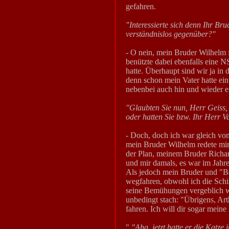
gefahren.
"Interessierte sich denn Ihr Br
verständnislos gegenüber?"
- O nein, mein Bruder Wilhelm 
benützte dabei ebenfalls eine 
hatte. Überhaupt sind wir ja in
denn schon mein Vater hatte ei
nebenbei auch hin und wieder e
"Glaubten Sie nun, Herr Geiss, 
oder hatten Sie bzw. Ihr Herr V
- Doch, doch ich war gleich vo
mein Bruder Wilhelm redete mir
der Plan, meinem Bruder Richa
und mir damals, es war im Jahre
Als jedoch mein Bruder und "Bet
wegfahren, obwohl ich die Schiff
seine Bemühungen vergeblich war
unbedingt stach: "Übrigens, Ar
fahren. Ich will dir sogar mein
"
"Aha, jetzt hatte er die Katze