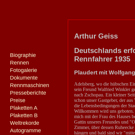
Arthur Geiss
Deutschlands erf
Biographie
Rennfahrer 1935
Rennen
Fotogalerie
Plaudert mit Wolfgan
Dokumente
Adelsberg, wo die hübschen Ein
Rennmaschinen
sein Freund Walfried Winkler g
Presseberichte
nach Zschopau. Ein kleiner Sei
Preise
schon unser Gastgeber, der aus
die Lebensbedingungen der Stac
Plaketten A
Willkommen wird uns geboten. 
Plaketten B
mich mit der Frau des Hauses b
Gattin unseres Freundes und "Op
Weltrekorde
Zimmer, über dessen Ruheecke i
Autogramme
hängen und bald sind wir "mitte