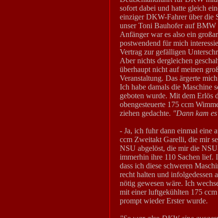
sofort dabei und hatte gleich ein
einziger DKW-Fahrer über die S
unser Toni Bauhofer auf BMW vi
Anfänger war es also ein großa
postwendend für mich interessie
Vertrag zur gefälligen Untersch
Aber nichts dergleichen gescha
überhaupt nicht auf meinen gr
Veranstaltung. Das ärgerte mich
Ich habe damals die Maschine so
geboten wurde. Mit dem Erlös d
obengesteuerte 175 ccm Wimmer,
ziehen gedachte.
"Dann kam es 
- Ja, ich fuhr dann einmal eine
ccm Zweitakt Garelli, die mir se
NSU abgelöst, die mir die NSU-
immerhin ihre 110 Sachen lief. 
dass ich diese schweren Maschin
recht halten und infolgedessen 
nötig gewesen wäre. Ich wechse
mit einer luftgekühlten 175 cc
prompt wieder Erster wurde.