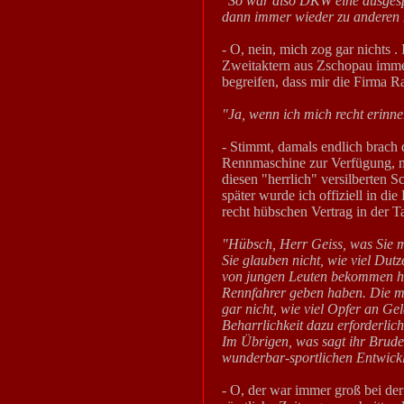
"So war also DKW eine ausgesp
dann immer wieder zu anderen
- O, nein, mich zog gar nichts .
Zweitaktern aus Zschopau immer
begreifen, dass mir die Firma 
"Ja, wenn ich mich recht erinne
- Stimmt, damals endlich brach 
Rennmaschine zur Verfügung, mi
diesen "herrlich" versilberten 
später wurde ich offiziell in
recht hübschen Vertrag in der 
"Hübsch, Herr Geiss, was Sie m
Sie glauben nicht, wie viel Dutz
von jungen Leuten bekommen hab
Rennfahrer geben haben. Die me
gar nicht, wie viel Opfer an G
Beharrlichkeit dazu erforderlic
Im Übrigen, was sagt ihr Bruder
wunderbar-sportlichen Entwick
- O, der war immer groß bei der 