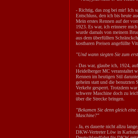
- Richtig, das zog bei mir! Ich s
Entschluss, den ich bis heute au
Mein erstes Rennen auf der vom
1923. Es war, ich erinnere mich
wurde damals von meinem Bruder
aus dem überfüllten Schränckche
kostbaren Preisen angefüllte Vi
"Und wann siegten Sie zum ers
- Das war, glaube ich, 1924, a
Heidelberger MC veranstaltet wu
Rennen im heutigen Stil darunt
geheim statt und die benutzten 
Verkehr gesperrt. Trotzdem war 
schwere Maschine doch zu leich
über die Strecke bringen.
"Bekamen Sie denn gleich eine 
Maschine?"
- Ja, es dauerte nicht allzu lan
DKW-Vertreter Löw in Karlsruhe
Deutschlandfahrt für DKW mitzu